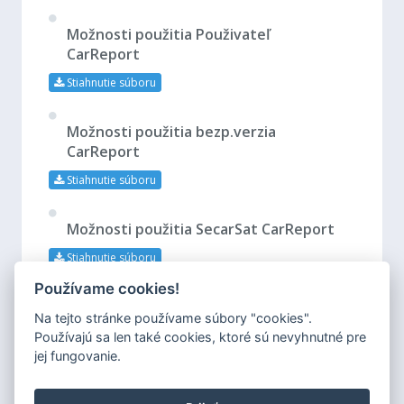
Možnosti použitia Použivateľ
CarReport
Stiahnutie súboru
Možnosti použitia bezp.verzia
CarReport
Stiahnutie súboru
Možnosti použitia SecarSat CarReport
Stiahnutie súboru
Používame cookies!
Export dátových viet z OMV
Na tejto stránke používame súbory "cookies".
Stiahnutie súboru
Používajú sa len také cookies, ktoré sú nevyhnutné pre
Export dátových viet z Slovnaft
jej fungovanie.
Stiahnutie súboru